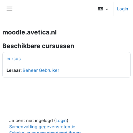
Ga naar hoofdinhoud
Login
Zijpaneel
moodle.avetica.nl
Beschikbare cursussen
cursus
Leraar:
Beheer Gebruiker
Je bent niet ingelogd (
Login
)
Samenvatting gegevensretentie