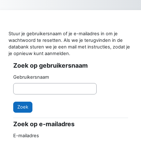
Ga naar hoofdinhoud
Stuur je gebruikersnaam of je e-mailadres in om je
wachtwoord te resetten. Als we je terugvinden in de
databank sturen we je een mail met instructies, zodat je
je opnieuw kunt aanmelden.
Zoek op gebruikersnaam
Zoek op gebruikersnaam
Gebruikersnaam
Zoek op e-mailadres
Zoek op e-mailadres
E-mailadres